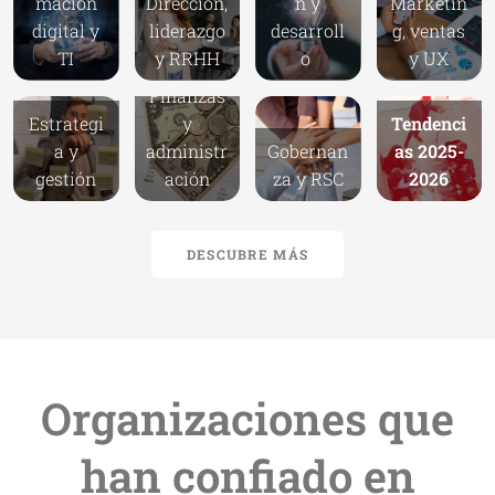
mación
Dirección,
n y
Marketin
digital y
liderazgo
desarroll
g, ventas
TI
y RRHH
o
y UX
Finanzas
Estrategi
y
Tendenci
a y
administr
Gobernan
as 2025-
gestión
ación
za y RSC
2026
DESCUBRE MÁS
Organizaciones que
han confiado en