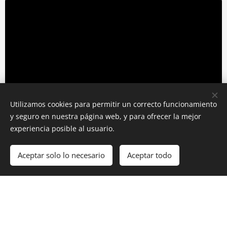
Utilizamos cookies para permitir un correcto funcionamiento
y seguro en nuestra página web, y para ofrecer la mejor
experiencia posible al usuario.
Ciclo de Masterclass.
Se parte de la transformación
del mundo empresarial
Aceptar solo lo necesario
Aceptar todo